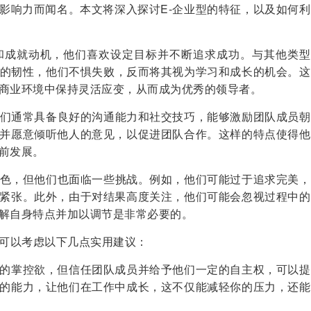
影响力而闻名。本文将深入探讨E-企业型的特征，以及如何利
和成就动机，他们喜欢设定目标并不断追求成功。与其他类型
强的韧性，他们不惧失败，反而将其视为学习和成长的机会。这
商业环境中保持灵活应变，从而成为优秀的领导者。
他们通常具备良好的沟通能力和社交技巧，能够激励团队成员朝
并愿意倾听他人的意见，以促进团队合作。这样的特点使得他
前发展。
出色，但他们也面临一些挑战。例如，他们可能过于追求完美，
紧张。此外，由于对结果高度关注，他们可能会忽视过程中的
解自身特点并加以调节是非常必要的。
，可以考虑以下几点实用建议：
的掌控欲，但信任团队成员并给予他们一定的自主权，可以提
的能力，让他们在工作中成长，这不仅能减轻你的压力，还能