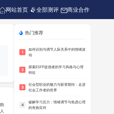
网站首页
全部测评
商业合作
热门推荐
如何识别与调节人际关系中的情绪波
1
动
探索ESFP提倡者的学习风格与心理
2
特征
社会型职业的魅力与薪资期待：走进
3
社会工作者的世界
破解学习压力：情绪调节与焦虑心理
助
4
的有效应对
人