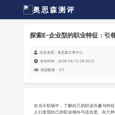
奥思森测评
探索E-企业型的职业特征：引
信息来源：奥思森文章中心
发布时间：2026-05-13 09:30:21
阅读数量：101
在当今职场中，了解自己的职业兴趣与特征
人们发现自己的职业倾向与适合度。在六种