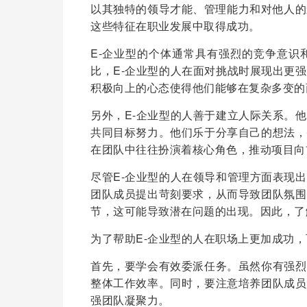
以其独特的领导才能、管理能力和对他人的
这些特征在职业发展中取得成功。
E-企业型的个体通常具有强烈的竞争意识
比，E-企业型的人在面对挑战时展现出更
积极向上的心态使得他们能够在复杂多变的
另外，E-企业型的人善于建立人际关系。
共同目标努力。他们乐于分享自己的想法，
在团队中往往扮演着核心角色，推动项目向
尽管E-企业型的人在领导和管理方面表现
团队成员提出苛刻要求，从而导致团队氛围
节，这可能导致潜在问题的出现。因此，了
为了帮助E-企业型的人在职场上更加成功
首先，要学会有效委派任务。虽然你有强烈
整体工作效率。同时，要注意培养团队成员
强团队凝聚力。