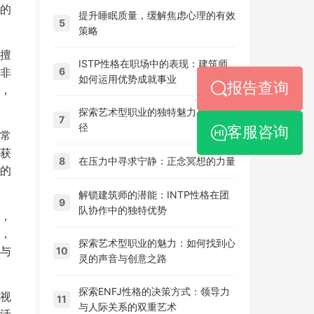
的
提升睡眠质量，缓解焦虑心理的有效
5
策略
擅
ISTP性格在职场中的表现：建筑师
非
6
如何运用优势成就事业
报告查询
，
探索艺术型职业的独特魅力与发展路
7
径
客服咨询
常
获
8
在压力中寻求宁静：正念冥想的力量
的
解锁建筑师的潜能：INTP性格在团
9
队协作中的独特优势
，
，
探索艺术型职业的魅力：如何找到心
与
10
灵的声音与创意之路
探索ENFJ性格的决策方式：领导力
视
11
与人际关系的双重艺术
活