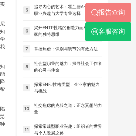
实
追寻内心的艺术：霍兰德A-艺术型
5
报告查询
职业兴趣与大学专业选择
尼
揭开ENTP性格的创造力面纱：企业
知
客服咨询
6
家的独特思维
学
我
7
掌控焦虑：识别与调节的有效方法
社会型职业的魅力：探寻社会工作者
知
8
的心灵与使命
能
降
探索ENFJ性格类型：企业家的魅力
9
帮
与挑战
社交焦虑的克服之道：正念冥想的力
陷
10
量
觉
这种
探索常规型职业兴趣：组织者的世界
11
与个人发展之路